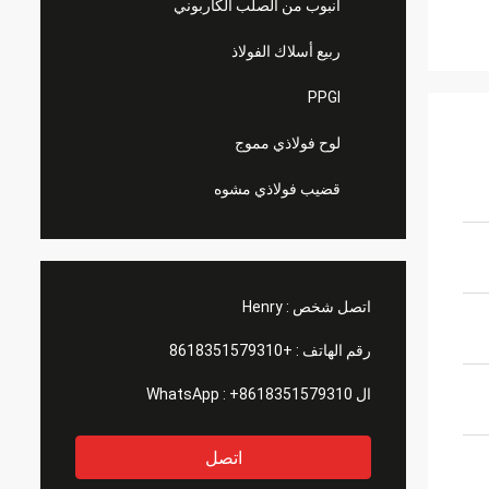
أنبوب من الصلب الكاربوني
ربيع أسلاك الفولاذ
PPGI
لوح فولاذي مموج
قضيب فولاذي مشوه
اتصل شخص :
Henry
رقم الهاتف :
+8618351579310
ال WhatsApp :
+8618351579310
اتصل