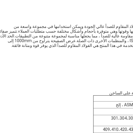
لاذ المقاوم للصدأ عالي الجودة ويمكن استخدامها في مجموعة واسعة من
تها وقوتها.وهي متوفرة بأحجام وأشكال مختلفة حسب متطلبات العملاء.تتميز صفائ
مقاومة عالية للصدأ ، مما يجعلها مناسبة لمجموعة متنوعة من التطبيقات.الحد الأد
لكمية الطلب (MOQ) هو 1 طن والمنتج معتمد من قبل ISO ، SGS ، BV ، والمنظمات الأخرى ذات الصلة.عرض الصفيحة يتراوح من 1000mm إلى
لة على الساخن
، إلخ
301،304،304L،،