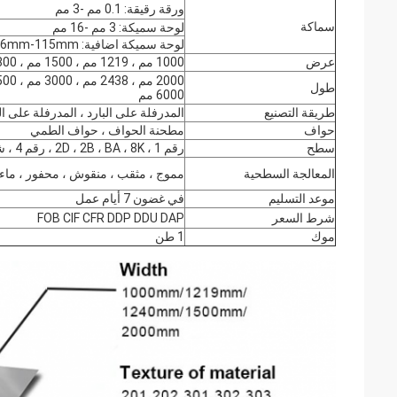
ورقة رقيقة: 0.1 مم -3 مم
سماكة
لوحة سميكة: 3 مم -16 مم
لوحة سميكة اضافية: 16mm-115mm
عرض
1000 مم ، 1219 مم ، 1500 مم ، 1800 مم ، 2000 مم
طول
6000 مم
طريقة التصنيع
المدرفلة على البارد ، المدرفلة على 
حواف
مطحنة الحواف ، حواف الطمي
سطح
رقم 1 ، 2D ، 2B ، BA ، 8K ، رقم 4 ، شعري ، صنفرة
المعالجة السطحية
مموج ، مثقب ، منقوش ، محفور ، ماء
موعد التسليم
في غضون 7 أيام عمل
شرط السعر
FOB CIF CFR DDP DDU DAP
موك
1 طن