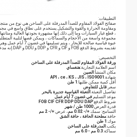
التطبيقات:
صفائح الفولاذ المقاوم للصدأ المدرفلة على الساخن هي نوع من منتجا
ومقاومة الحرارة والقوة والتشكيل.يستخدم على نطاق واسع في مجموعة 
تقديمه بشروط الدفع FOB و CIF و CFR و DDP و DDU و DAP.إنه مدعوم بقدرة توريد تبلغ 1000 طن / شهر وشهادة ISO ، SGS ، BV.
التخصيص:
ورقة الفولاذ المقاوم للصدأ المدرفلة على الساخن
اسم العلامة التجارية:
هنغساي
مكان المنشأ:
الصين
شهادة:
API ، ce ، KS ، JIS ، ISO9001
أقل كمية ممكن طلبها:
1 طن
سعر:
قابل للتفاوض
تفاصيل التعبئة:
التعبئة القياسية جديرة بالبحر
موعد التسليم:
في غضون 7 أيام عمل
شروط الدفع:
FOB CIF CFR DDP DDU DAP
قدرة العرض:
1000 طن / شهر
التسامح: سمك:
+/- 0.02 مم
، عرض:
+/- 2 مم
حافة:
مطحنة الحافة ، حافة الشق
موك:
1 طن
يكتب:
المدرفلة على الساخن
سماكة:
0.3 مم - 6.0 مم