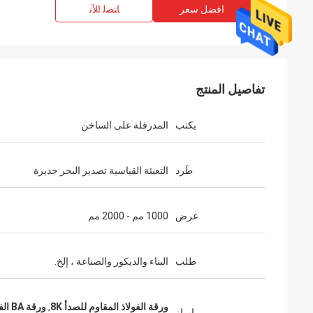
افضل سعر
ﺎﺘﺼﻟ ﺍﻶﻧ
تفاصيل المنتج
يكتب
المدرفلة على الساخن
طَرد
التعبئة القياسية تصدير البحر جديرة
عرض
1000 مم - 2000 مم
طلب
البناء والديكور والصناعة ، إلخ.
ورقة الفولاذ المقاوم للصدأ 8K
,
ورقة BA الفولاذ المقاوم للصدأ المدرفلة على الساخن
إبراز