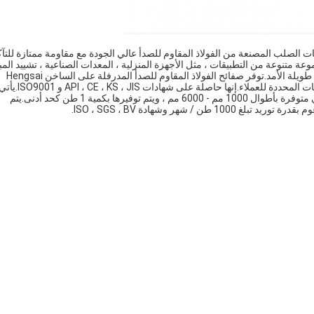
ت الصلب المصنعة من الفولاذ المقاوم للصدأ عالي الجودة مع مقاومة ممتازة للتآ
متنوعة من التطبيقات ، مثل الأجهزة المنزلية ، المعدات الصناعية ، تشييد المب
، قطع غيار السيارات وما إلى ذلك.إنها مشهورة بجودتها العالية ومتانتها طويلة الأمد.توفر صفائح الفولاذ المقاوم للصدأ المدرفلة على الساخن Hengsai
مجموعة واسعة من الأحجام والسماكات ، ويمكن قصها لتلبية المتطلبات المحددة
عبوة قياسية صالحة للإبحار ، ويتم تسليمها في غضون 7 أيام عمل.وهي متوفرة بأطوال 1000 مم - 6000 مم ، ويتم توفيرها بكمية 1 طن كحد أدنى.يتم