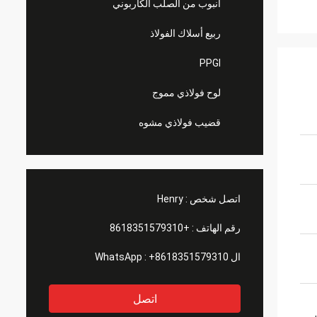
أنبوب من الصلب الكاربوني
ربيع أسلاك الفولاذ
PPGI
لوح فولاذي مموج
قضيب فولاذي مشوه
اتصل شخص :
Henry
رقم الهاتف :
+8618351579310
ال WhatsApp :
+8618351579310
اتصل
,