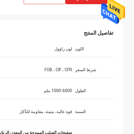
تفاصيل المنتج
اللون
لون راؤول
شرط السعر
FOB ، CIF ، CFR
الطول
1000-6000 ملم
السمة
قوة عالية، متينة، مقاومة للتآكل
صفيحات الصلب المموجة من المعدن الزنك,0.3ملم صفيحة سقف معدنية من الزنك,1000 ملم صفيحة سقف الفولاذ المم