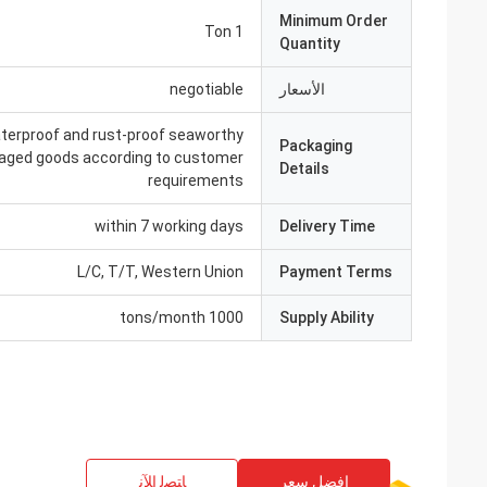
Minimum Order
1 Ton
Quantity
الأسعار
negotiable
terproof and rust-proof seaworthy
Packaging
aged goods according to customer
Details
requirements
within 7 working days
Delivery Time
L/C, T/T, Western Union
Payment Terms
1000 tons/month
Supply Ability
افضل سعر
ﺎﺘﺼﻟ ﺍﻶﻧ