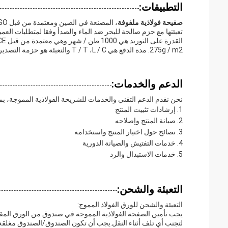
التطبيقات:
صفيحة فولاذية ملفوفة
275g / m2. مدة الدفع هي T / T ،L / C والتعبئة هو حزمة التصدير القياسية.
الدعم والخدمات:
نحن نقدم الدعم التقني والخدمات للشريحة الفولاذية المموجة، بم
إرشادات تثبيت المنتج
صيانة المنتج وإصلاحه
نصائح حول اختيار المنتج واستخدامه
خدمات التفتيش والصيانة الدورية
خدمات الاستبدال والرد
التعبئة والشحن:
التعبئة والشحن للورق الفولاذ المموج:
يجب تأمين الصفحة الفولاذية المموجة في صندوق من الورق المق
لتجنب أي تلف أثناء النقل.يجب أن تكون الصندوق/الصندوق مغلقة