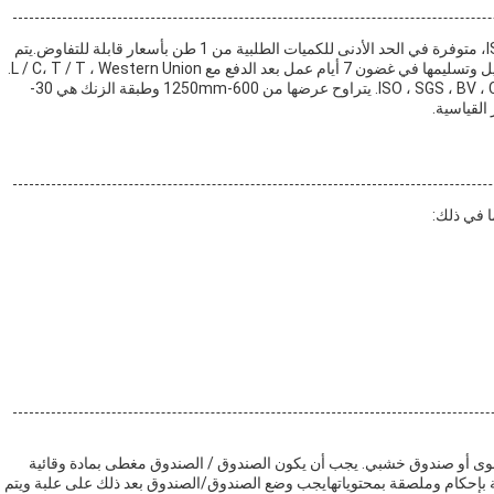
، المصنعة في الصين ومعتمدة من قبل ISO، متوفرة في الحد الأدنى للكميات الطلبية من 1 طن بأسعار قابلة للتفاوض.يتم
تعبئتها مع حزم صالحة للبحر ضد الماء والصدأ وفقا لمتطلبات العميل وتسليمها في غضون 7 أيام عمل بعد الدفع مع L / C، T / T ، Western Union.
القدرة على التوريد هي 1000 طن / شهر وهي معتمدة من قبل ISO ، SGS ، BV ، CE. يتراوح عرضها من 600-1250mm وطبقة الزنك هي 30-
ا في ذلك:
وى أو صندوق خشبي. يجب أن يكون الصندوق / الصندوق مغطى بمادة وقائية
 بإحكام وملصقة بمحتوياتهايجب وضع الصندوق/الصندوق بعد ذلك على علبة ويتم