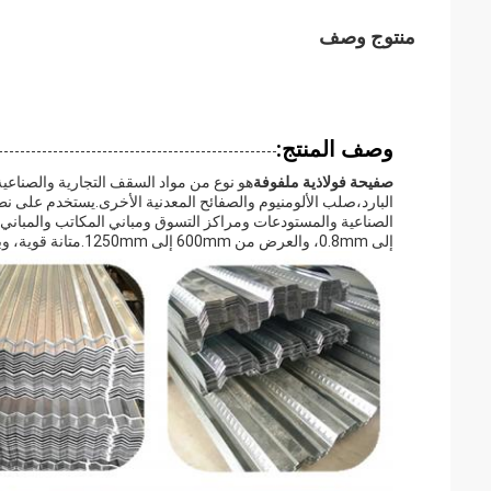
منتوج وصف
وصف المنتج:
صفيحة فولاذية ملفوفة
هو نوع من مواد السقف التجارية والصناعي
البارد،صلب الألومنيوم والصفائح المعدنية الأخرى.يستخدم على 
إلى 0.8mm، والعرض من 600mm إلى 1250mm.متانة قوية، وبناء بسيط.إنه الخيار المثالي للمباني الصناعية والتجارية الحديثة.