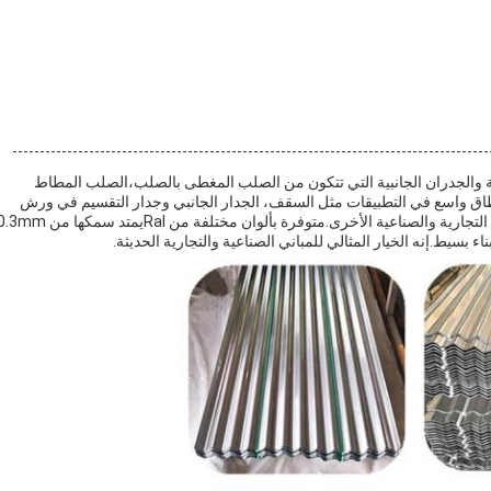
ة والجدران الجانبية التي تتكون من الصلب المغطى بالصلب،الصلب المطاط
نطاق واسع في التطبيقات مثل السقف، الجدار الجانبي وجدار التقسيم في ورش
الصناعية والمستودعات ومراكز التسوق ومباني المكاتب والمباني التجارية والصناعية الأخرى.متوفرة بألوان مختلفة من Ralيمتد سمكها 