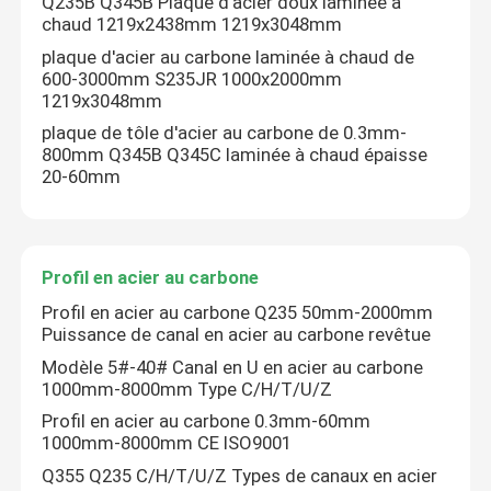
Q235B Q345B Plaque d'acier doux laminée à
chaud 1219x2438mm 1219x3048mm
Plaque d'acier au carbone laminée à chaud
plaque d'acier au carbone laminée à chaud de
600-3000mm S235JR 1000x2000mm
1219x3048mm
Profil en acier au carbone
plaque de tôle d'acier au carbone de 0.3mm-
800mm Q345B Q345C laminée à chaud épaisse
20-60mm
Tuyau en acier au carbone
Fil d'acier à ressort
Profil en acier au carbone
Profil en acier au carbone Q235 50mm-2000mm
PPGI
Puissance de canal en acier au carbone revêtue
Modèle 5#-40# Canal en U en acier au carbone
1000mm-8000mm Type C/H/T/U/Z
Tôle d'acier ondulée
Profil en acier au carbone 0.3mm-60mm
1000mm-8000mm CE ISO9001
Barre d'acier déformée
Q355 Q235 C/H/T/U/Z Types de canaux en acier