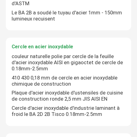
d'ASTM
Le BA 2B a soudé le tuyau d'acier 1mm - 150mm
Au sujet de nous
lumineux recuisent
Visite d'usine
Cercle en acier inoxydable
Contrôle de qualité
couleur naturelle polie par cercle de la feuille
d'acier inoxydable AISI en gigaoctet de cercle de
0.18mm-2.5mm
Contactez-nous
410 430 0,18 mm de cercle en acier inoxydable
chimique de construction
Plaque d'acier inoxydable d'ustensiles de cuisine
Demandez une citation
de construction ronde 2,5 mm JIS AISI EN
Cercle d'acier inoxydable d'industrie laminant à
froid le BA 2D 2B Tisco 0.18mm-2.5mm
Bande de bobine en acier inoxydable
Bobine en acier inoxydable 304