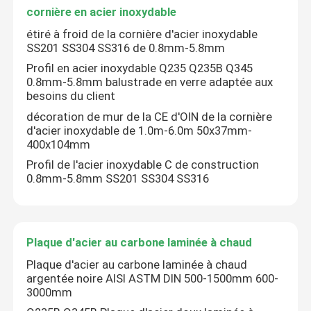
cornière en acier inoxydable
étiré à froid de la cornière d'acier inoxydable
Tôle d'acier inoxydable laminée à froid
SS201 SS304 SS316 de 0.8mm-5.8mm
Profil en acier inoxydable Q235 Q235B Q345
Tôle d'acier inoxydable laminée à chaud
0.8mm-5.8mm balustrade en verre adaptée aux
besoins du client
décoration de mur de la CE d'OIN de la cornière
tige en acier inoxydable
d'acier inoxydable de 1.0m-6.0m 50x37mm-
400x104mm
Profil de l'acier inoxydable C de construction
Tuyau sans soudure en acier inoxydable
0.8mm-5.8mm SS201 SS304 SS316
Tube soudé en acier inoxydable
Plaque d'acier au carbone laminée à chaud
Cercle en acier inoxydable
Plaque d'acier au carbone laminée à chaud
argentée noire AISI ASTM DIN 500-1500mm 600-
3000mm
cornière en acier inoxydable