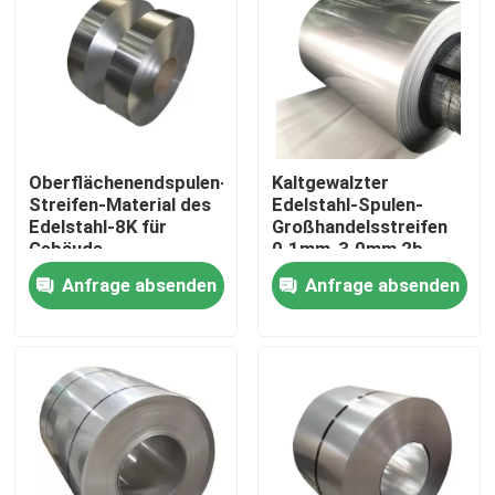
Über uns
Fabrik-Ausflug
Oberflächenendspulen-
Kaltgewalzter
Qualitätskontrolle
Streifen-Material des
Edelstahl-Spulen-
Edelstahl-8K für
Großhandelsstreifen
Gebäude
0.1mm-3.0mm 2b
Treten Sie mit uns in Verbindung
Anfrage absenden
Anfrage absenden
Fordern Sie ein Zitat
Spulenstreifen aus Edelstahl
Spule aus Edelstahl 304