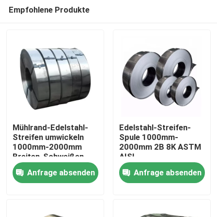
Empfohlene Produkte
Mühlrand-Edelstahl-
Edelstahl-Streifen-
Streifen umwickeln
Spule 1000mm-
1000mm-2000mm
2000mm 2B 8K ASTM
Haus
Breiten-Schweißen
AISI
Anfrage absenden
Anfrage absenden
Produkte
Videos