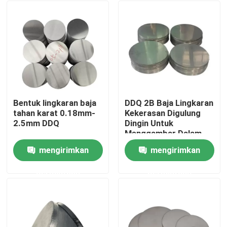
Bentuk lingkaran baja
DDQ 2B Baja Lingkaran
tahan karat 0.18mm-
Kekerasan Digulung
2.5mm DDQ
Dingin Untuk
Menggambar Dalam
0.18mm - 2.5mm
mengirimkan
mengirimkan
Rumah
permintaan
permintaan
Produk
Video