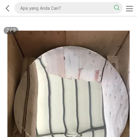
2
/
3