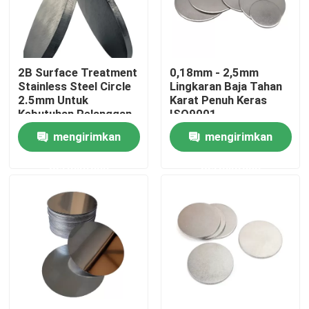
Tentang kami
2B Surface Treatment
0,18mm - 2,5mm
Tur Pabrik
Stainless Steel Circle
Lingkaran Baja Tahan
2.5mm Untuk
Karat Penuh Keras
Kebutuhan Pelanggan
ISO9001
Kontrol kualitas
mengirimkan
mengirimkan
permintaan
permintaan
Hubungi kami
Permintaan Penawaran
Strip Kumparan Baja Tahan Karat
304 Kumparan Baja Tahan Karat