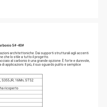
carbonio 5#-40#
azioni architettoniche. Dai supporti strutturali agli accenti
e che lo stile a tutto il progetto.
 acciaio al carbonio è una grande opzione. È forte e durevole,
 applicazioni. Il più, il suo sguardo pulito e semplice
, S355JR; 16Mn; ST52
ha ricoperto