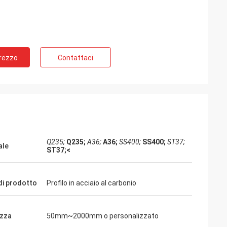
Prezzo
Contattaci
Q235;
Q235;
A36;
A36;
SS400;
SS400;
ST37;
ale
ST37;<
i prodotto
Profilo in acciaio al carbonio
zza
50mm~2000mm o personalizzato