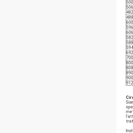
50
50
48
48
60
59
60
58
58
59
69
70
80
80
89
90
91
Cir
Sia
spec
met
l'at
tra
Ino