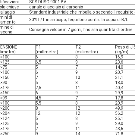
tificazioni
SGS DI ISO 9001 BV
ola chiave
canale di acciaio al carbonio
allaggio
Standard industriale che imballa o secondo il requisito 
mini di
30%T/T in anticipo, l'equilibrio contro la copia di B/L
gamento
mine di
Consegna veloce in 7 giorni, fino alla quantità di ordine
nsegna
MENSIONE
T1
T2
Peso di JI
llimetro)
(millimetro)
(millimetro)
(kg/m)
0×100
6
8
16,9
5×125
6,5
9
23,6
0×75
5
7
14,0
8×100
6
9
20,7
0×150
7
10
31,1
5×90
5
8
18,0
5×175
7,5
11
40,4
4×150
6
9
29,9
8×99
4,5
7
17,8
0×100
5,5
8
20,9
0×200
8
12
49,9
0×204
12
12
56,2
8×124
5
8
25,1
0×125
6
9
29,0
4×175
7
11
43,6
0×250
9
14
71,8