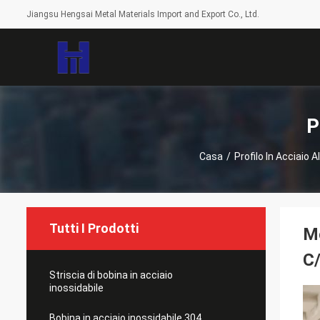
Jiangsu Hengsai Metal Materials Import and Export Co., Ltd.
P
Casa
/
Profilo In Acciaio A
Tutti I Prodotti
Mo
C
Striscia di bobina in acciaio
inossidabile
Bobina in acciaio inossidabile 304