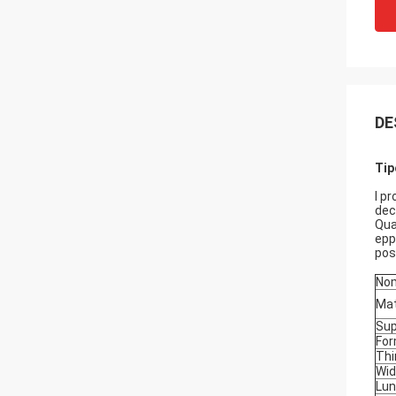
DE
Tip
I p
deco
Qua
epp
pos
Nom
Mat
Sup
Fo
Thi
Wid
Lu