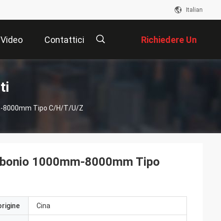
Italian
Video
Contattici
Richiedere Un
Preventivo
描
ti
0mm-8000mm Tipo C/H/T/U/Z
述
 carbonio 1000mm-8000mm Tipo
origine
Cina