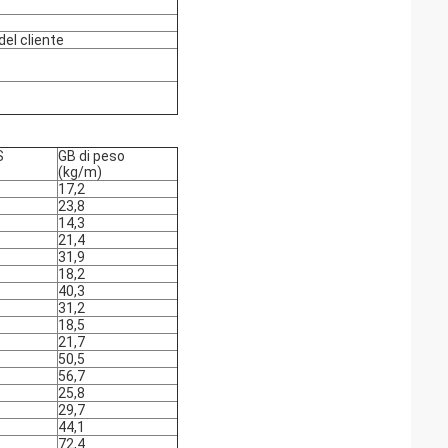
del cliente
S
GB di peso
(kg/m)
17,2
23,8
14,3
21,4
31,9
18,2
40,3
31,2
18,5
21,7
50,5
56,7
25,8
29,7
44,1
72,4