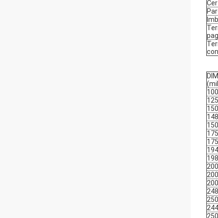
Cer
Par
Imb
Ter
pa
Ter
co
DI
(mi
10
12
15
14
15
17
17
19
19
20
20
20
24
25
24
25