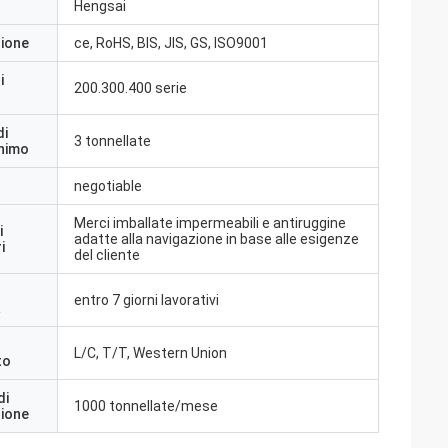
Hengsai
zione
ce, RoHS, BIS, JIS, GS, ISO9001
i
200.300.400 serie
di
3 tonnellate
inimo
negotiable
Merci imballate impermeabili e antiruggine
i
adatte alla navigazione in base alle esigenze
i
del cliente
entro 7 giorni lavorativi
a
L/C, T/T, Western Union
to
di
1000 tonnellate/mese
zione