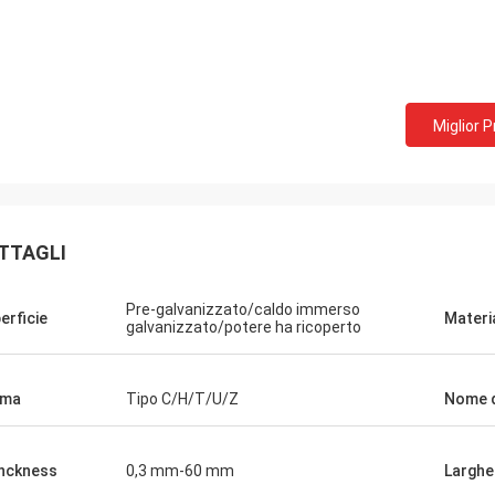
Miglior 
TTAGLI
Pre-galvanizzato/caldo immerso
erficie
Materi
galvanizzato/potere ha ricoperto
rma
Tipo C/H/T/U/Z
Nome d
nckness
0,3 mm-60 mm
Larghe