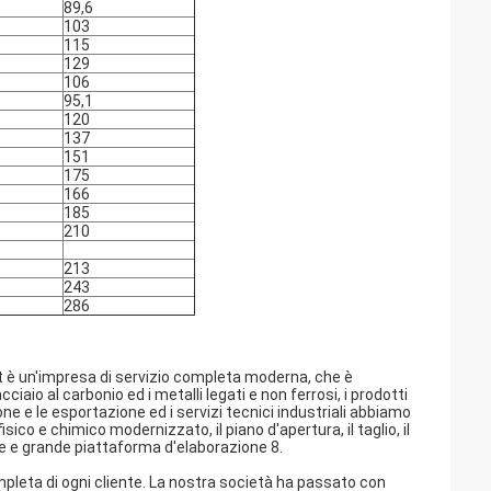
89,6
103
115
129
106
95,1
120
137
151
175
166
185
210
213
243
286
 lt è un'impresa di servizio completa moderna, che è
cciaio al carbonio ed i metalli legati e non ferrosi, i prodotti
one e le esportazione ed i servizi tecnici industriali abbiamo
isico e chimico modernizzato, il piano d'apertura, il taglio, il
re e grande piattaforma d'elaborazione 8.
ompleta di ogni cliente. La nostra società ha passato con