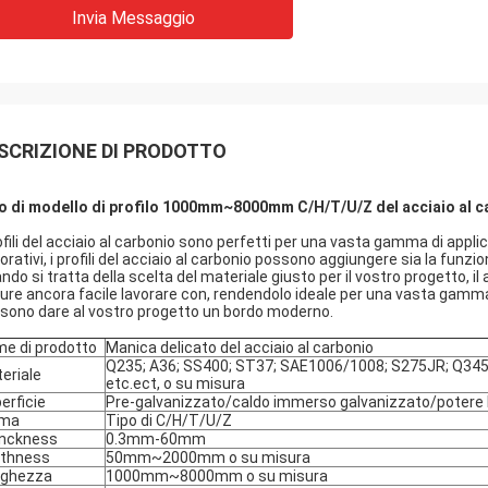
Invia Messaggio
SCRIZIONE DI PRODOTTO
o di modello di profilo 1000mm~8000mm C/H/T/U/Z del acciaio al 
rofili del acciaio al carbonio sono perfetti per una vasta gamma di applic
rativi, i profili del acciaio al carbonio possono aggiungere sia la funzion
ndo si tratta della scelta del materiale giusto per il vostro progetto, il
ure ancora facile lavorare con, rendendolo ideale per una vasta gamma di
sono dare al vostro progetto un bordo moderno.
e di prodotto
Manica delicato del acciaio al carbonio
Q235; A36; SS400; ST37; SAE1006/1008; S275JR; Q345
eriale
etc.ect, o su misura
erficie
Pre-galvanizzato/caldo immerso galvanizzato/potere 
rma
Tipo di C/H/T/U/Z
nckness
0.3mm-60mm
thness
50mm~2000mm o su misura
nghezza
1000mm~8000mm o su misura