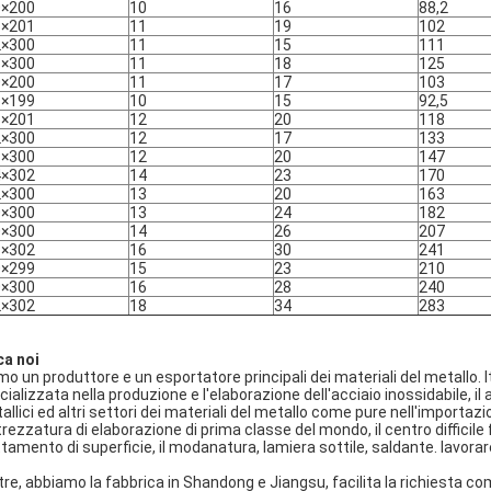
0×200
10
16
88,2
6×201
11
19
102
2×300
11
15
111
8×300
11
18
125
0×200
11
17
103
6×199
10
15
92,5
6×201
12
20
118
2×300
12
17
133
8×300
12
20
147
4×302
14
23
170
2×300
13
20
163
0×300
13
24
182
0×300
14
26
207
8×302
16
30
241
0×299
15
23
210
0×300
16
28
240
2×302
18
34
283
ca noi
mo un produttore e un esportatore principali dei materiali del metallo.
ializzata nella produzione e l'elaborazione dell'acciaio inossidabile, il a
allici ed altri settori dei materiali del metallo come pure nell'importazi
trezzatura di elaborazione di prima classe del mondo, il centro difficile f
ttamento di superficie, il modanatura, lamiera sottile, saldante. lavora
ltre, abbiamo la fabbrica in Shandong e Jiangsu, facilita la richiesta c