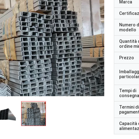
Marca
Certifica
Numero d
modello
Quantità 
ordine m
Prezzo
Imballagg
particolar
Tempi di
consegn
Termini di
pagamen
Capacità 
alimenta