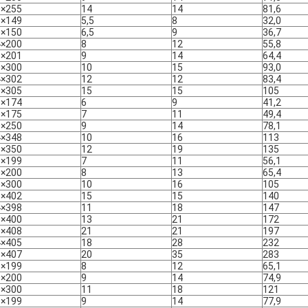
0×255
14
14
81,6
8×149
5,5
8
32,0
0×150
6,5
9
36,7
4×200
8
12
55,8
8×201
9
14
64,4
0×300
10
15
93,0
4×302
12
12
83,4
0×305
15
15
105
6×174
6
9
41,2
0×175
7
11
49,4
0×250
9
14
78,1
4×348
10
16
113
0×350
12
19
135
6×199
7
11
56,1
0×200
8
13
65,4
0×300
10
16
105
8×402
15
15
140
4×398
11
18
147
0×400
13
21
172
0×408
21
21
197
4×405
18
28
232
8×407
20
35
283
6×199
8
12
65,1
0×200
9
14
74,9
0×300
11
18
121
6×199
9
14
77,9