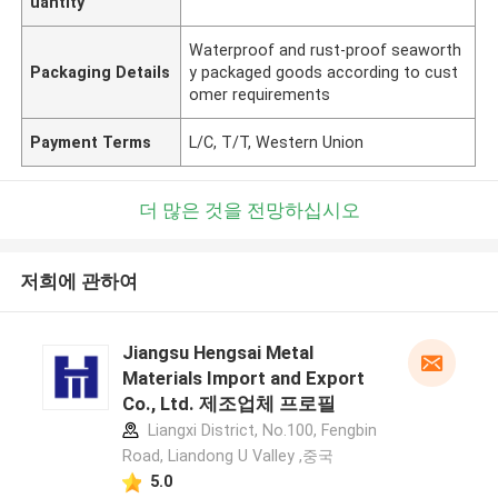
uantity
Waterproof and rust-proof seaworth
Packaging Details
y packaged goods according to cust
omer requirements
Payment Terms
L/C, T/T, Western Union
더 많은 것을 전망하십시오
저희에 관하여
Jiangsu Hengsai Metal
Materials Import and Export
Co., Ltd. 제조업체 프로필
Liangxi District, No.100, Fengbin
Road, Liandong U Valley ,중국
5.0