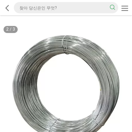
2
/
3