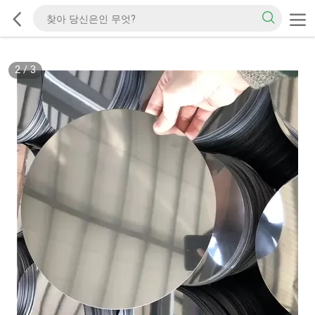
2
/
3