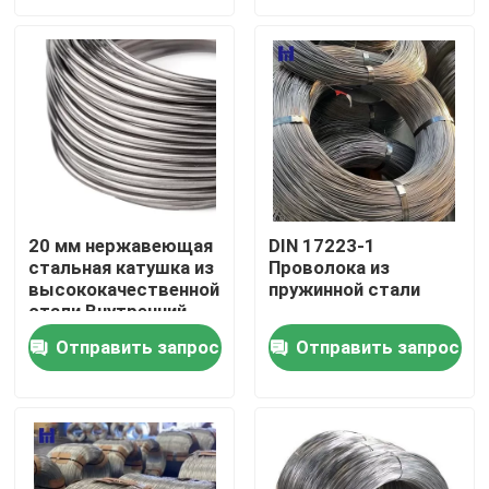
использования
О нас
Путешествие фабрики
Проверка качества
20 мм нержавеющая
DIN 17223-1
стальная катушка из
Проволока из
Свяжитесь мы
высококачественной
пружинной стали
стали Внутренний
диаметр 200-800 мм
Спросите цитату
Отправить запрос
Отправить запрос
Внешний диаметр
400-1500 мм
Катушка из нержавеющей стали
Катушка из нержавеющей стали 304