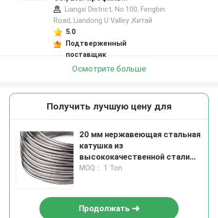
производителя
Liangxi District, No.100, Fengbin
Road, Liandong U Valley ,Китай
5.0
Подтверженный
поставщик
Осмотрите больше
Получить лучшую цену для
20 мм нержавеющая стальная
катушка из
высококачественной стали
Внутренний диаметр 200-800
MOQ： 1 Ton
мм Внешний диаметр 400-
1500 мм
Продолжать