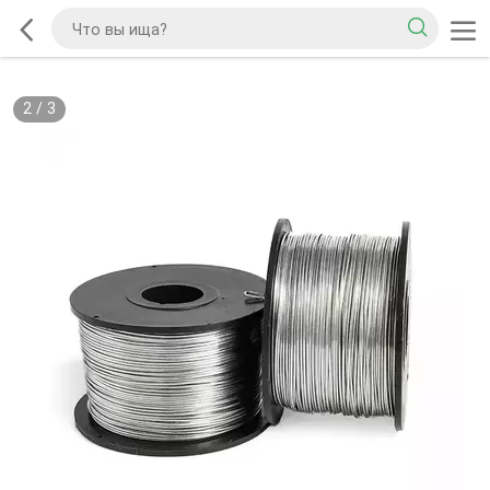
2
/
3