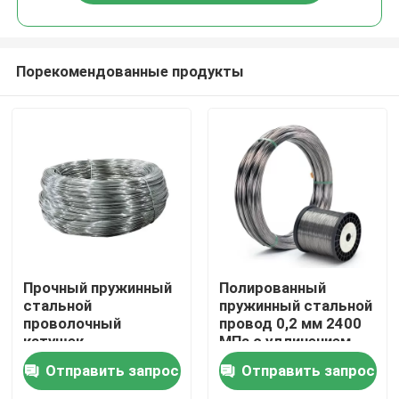
Порекомендованные продукты
Дом
Прочный пружинный
Полированный
стальной
пружинный стальной
проволочный
провод 0,2 мм 2400
Продукты
катушек
МПа с удлинением
коррозионно-
15%-30% для
Отправить запрос
Отправить запрос
устойчивый 1500 мм
промышленного
Видео
для промышленного
использования