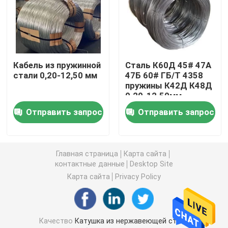
Холоднокатаный лист из нержавеющей стали
Горячекатаный лист из нержавеющей стали
Кабель из пружинной
Сталь К60Д 45# 47А
стали 0,20-12,50 мм
47Б 60# ГБ/Т 4358
пружины К42Д К48Д
стержень из нержавеющей стали
0.20-12.50мм
Отправить запрос
Отправить запрос
Бесшовные трубы из нержавеющей стали
Главная страница
Карта сайта
Сварная труба из нержавеющей стали
контактные данные
Desktop Site
Карта сайта
Privacy Policy
Круг из нержавеющей стали
уголок из нержавеющей стали
Качество
Катушка из нержавеющей стали