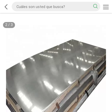
2
/
3