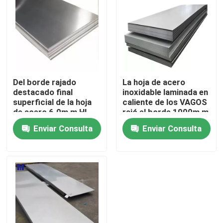
Sobre nosotros
Viaje de la fábrica
Del borde rajado
La hoja de acero
Control de calidad
destacado final
inoxidable laminada en
superficial de la hoja
caliente de los VAGOS
de acero 6.0m m HL
rajó el borde 1000m m
inoxidables laminados
para la industria con la
Éntrenos en contacto con
Enviar Consulta
Enviar Consulta
en caliente
anchura 3m m
Pida una cita
Tira de bobina de acero inoxidable
Bobina de acero inoxidable 304