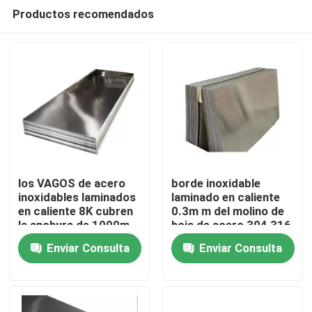
Productos recomendados
los VAGOS de acero
borde inoxidable
inoxidables laminados
laminado en caliente
en caliente 8K cubren
0.3m m del molino de
Hogar
la anchura de 1000m
hoja de acero 304 316
m - de 2000m m
Enviar Consulta
Enviar Consulta
Productos
Vídeos