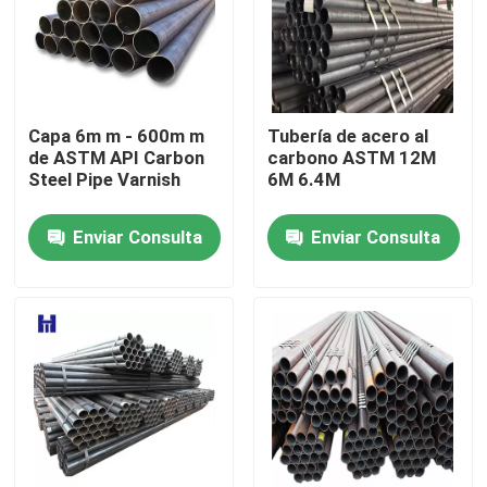
Sobre nosotros
Viaje de la fábrica
Capa 6m m - 600m m
Tubería de acero al
de ASTM API Carbon
carbono ASTM 12M
Steel Pipe Varnish
6M 6.4M
Control de calidad
Enviar Consulta
Enviar Consulta
Éntrenos en contacto con
Pida una cita
Tira de bobina de acero inoxidable
Bobina de acero inoxidable 304