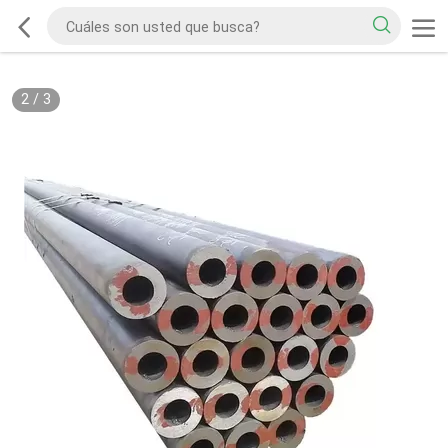
2
/
3