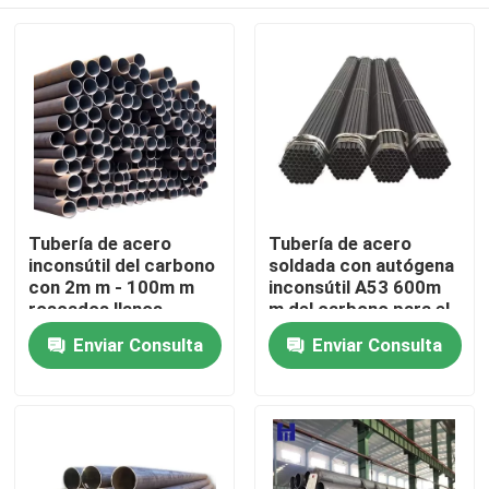
Tubería de acero
Tubería de acero
inconsútil del carbono
soldada con autógena
con 2m m - 100m m
inconsútil A53 600m
roscados llanos
m del carbono para el
biselados
petróleo/la sustancia
Hogar
Enviar Consulta
Enviar Consulta
química
Productos
Vídeos