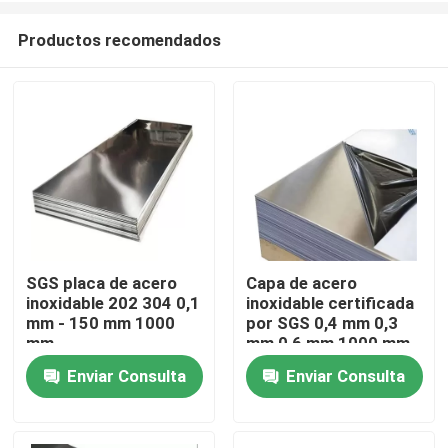
Productos recomendados
SGS placa de acero
Capa de acero
inoxidable 202 304 0,1
inoxidable certificada
Hogar
mm - 150 mm 1000
por SGS 0,4 mm 0,3
mm
mm 0,6 mm 1000 mm-
6000 mm
Enviar Consulta
Enviar Consulta
Productos
Vídeos