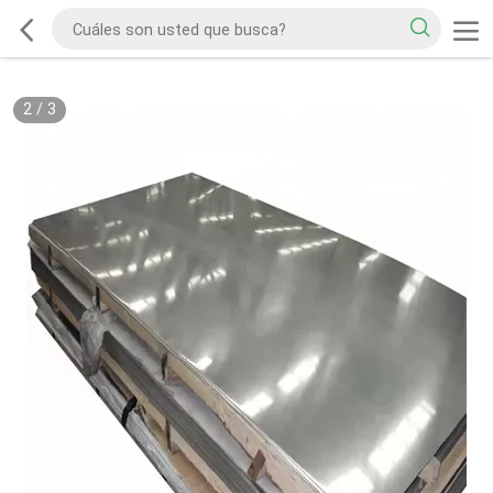
2
/
3