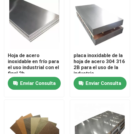
Sobre nosotros
Viaje de la fábrica
Control de calidad
Hoja de acero
placa inoxidable de la
inoxidable en frío para
hoja de acero 304 316
el uso industrial con el
2B para el uso de la
final 2b
industria
Éntrenos en contacto con
Enviar Consulta
Enviar Consulta
Pida una cita
Tira de bobina de acero inoxidable
Bobina de acero inoxidable 304