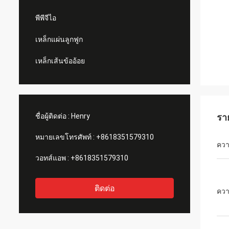
พีพีจีไอ
เหล็กแผ่นลูกฟูก
เหล็กเส้นข้ออ้อย
ชื่อผู้ติดต่อ :
Henry
รา
หมายเลขโทรศัพท์ :
+8618351579310
คว
วอทส์แอพ :
+8618351579310
ติดต่อ
คว