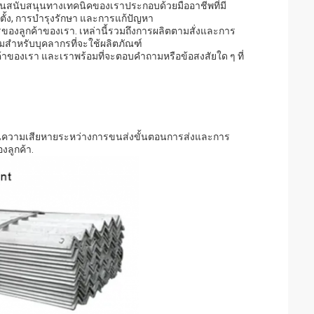
นสนับสนุนทางเทคนิคของเราประกอบด้วยมืออาชีพที่มี
้ง, การบํารุงรักษา และการแก้ปัญหา
ของลูกค้าของเรา. เหล่านี้รวมถึงการผลิตตามสั่งและการ
สําหรับบุคลากรที่จะใช้ผลิตภัณฑ์
ค้าของเรา และเราพร้อมที่จะตอบคําถามหรือข้อสงสัยใด ๆ ที่
กันความเสียหายระหว่างการขนส่งขั้นตอนการส่งและการ
งลูกค้า.