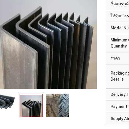
ชื่อแบรนด์
ได้รับการ
Model N
Minimum 
Quantity
ราคา
Packagin
Details
Delivery 
Payment 
Supply Abi