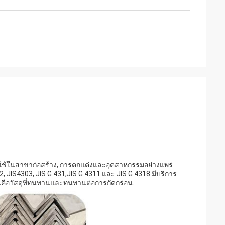
ก ใช้ในสาขาก่อสร้าง, การตกแต่งและอุตสาหกรรมอย่างแพร่
JIS4303, JIS G 431,JIS G 4311 และ JIS G 4318 มีบริการ
นคือวัสดุที่ทนทานและทนทานต่อการกัดกร่อน.