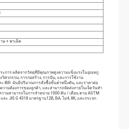
ร
ดาษ + พาเล็ต
ะการ ผลิตจากวัสดุที่มีคุณภาพสูงความแข็งแรงในอุณหภู
วิศวกรรม, การก่อสร้าง, การปั่น, และการใช้งาน
IBR. มันมีปริมาณการสั่งซื้อขั้นต่ําหนึ่งตัน, และราคาต่อ
ามความต้องการของลูกค้า, และสามารถจัดส่งภายในเจ็ดวันทํา
 มีความสามารถในการจําหน่าย 1000 ตัน / เดือน.ตาม ASTM
1 และ JIS G 4318 มาตรฐาน12B, BA, ไม่4, 8K, และกระจก