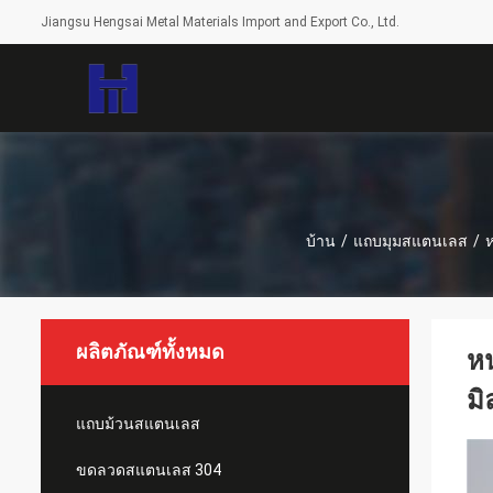
Jiangsu Hengsai Metal Materials Import and Export Co., Ltd.
บ้าน
/
แถบมุมสแตนเลส
/
ห
ผลิตภัณฑ์ทั้งหมด
หน
มิ
แถบม้วนสแตนเลส
ขดลวดสแตนเลส 304