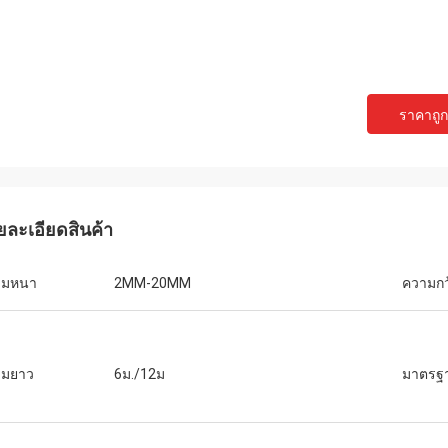
ราคาถูกท
ยละเอียดสินค้า
ามหนา
2MM-20MM
ความกว
ามยาว
6ม./12ม
มาตรฐ