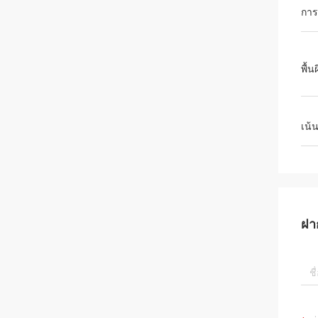
การ
พื้น
เน้
ฝา