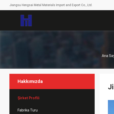
Jiangsu Hengsai Metal Materials Import and Export Co., Ltd.
Ana Sa
Hakkımızda
J
Şirket Profili
Fabrika Turu