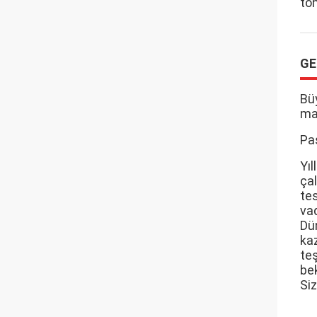
ton
GE
Bü
ma
Pas
Yı
ça
te
vad
Dü
ka
te
bek
Siz