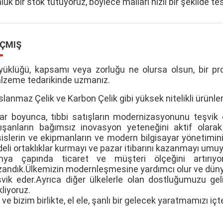
luk bir stok tutuyoruz, böylece malları hızlı bir şekilde te
ÇMIŞ
yüklüğü, kapsamı veya zorluğu ne olursa olsun, bir proj
lzeme tedarikinde uzmanız.
lanmaz Çelik ve Karbon Çelik gibi yüksek nitelikli ürünler
llar boyunca, tıbbi satışların modernizasyonunu teşvik
lışanların bağımsız inovasyon yeteneğini aktif olarak ge
sislerin ve ekipmanların ve modern bilgisayar yönetimin
eli ortaklıklar kurmayı ve pazar itibarını kazanmayı umu
nya çapında ticaret ve müşteri ölçeğini artırıyoruz
zandık.Ülkemizin modernleşmesine yardımcı olur ve dünyan
şvik eder.Ayrıca diğer ülkelerle olan dostluğumuzu gel
liyoruz.
 ve bizim birlikte, el ele, şanlı bir gelecek yaratmamızı iç