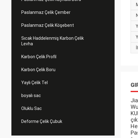
Paslanmaz Çelik Çember
N
Paslanmaz Çelik Köşebent
Y
Y
Sıcak Haddelenmiş Karbon Çelik
Levha
İ
Karbon Çelik Profil
Karbon Çelik Boru
Yaylı Çelik Tel
GI
boyalı sac
Jia
Wu
Oluklu Sac
KU
çık
Deforme Çelik Çubuk
Hen
Pas