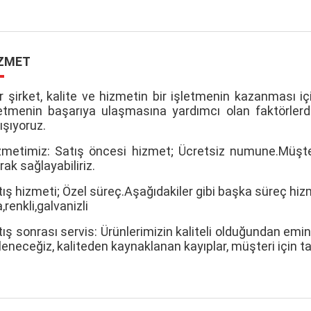
ZMET
r şirket, kalite ve hizmetin bir işletmenin kazanması i
letmenin başarıya ulaşmasına yardımcı olan faktörlerden
ışıyoruz.
zmetimiz: Satış öncesi hizmet; Ücretsiz numune.Müşte
rak sağlayabiliriz.
ış hizmeti; Özel süreç.Aşağıdakiler gibi başka süreç hizme
a,
renkli
,
galvanizli
ış sonrası servis: Ürünlerimizin kaliteli olduğundan emin o
ileneceğiz, kaliteden kaynaklanan kayıplar, müşteri için 