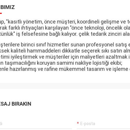
IBIMIZ
p, "kasıtlı yönetim, önce müşteri, koordineli gelişme ve to
rak farklı ihtiyaçları karşılayan "önce teknoloji, öncelik 
ünlük" iş felsefesine bağlı kalıyor. çelik tedarik zinciri 
terilere birinci sınıf hizmetler sunan profesyonel satış e
sek kaliteli hammaddeleri dikkatle seçerek sıkı satın alma
timi iyileştirmek ve müşteriler için maliyetleri azaltmak i
n taşımacılığını koruyan samimi nakliye lojistiği ekibi;
enle hazırlanmış ve rafine mükemmel tasarım ve işleme e
SAJ BIRAKIN