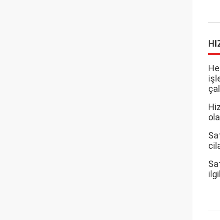
HI
He
iş
çal
Hi
ola
Sat
cil
Sat
ilg