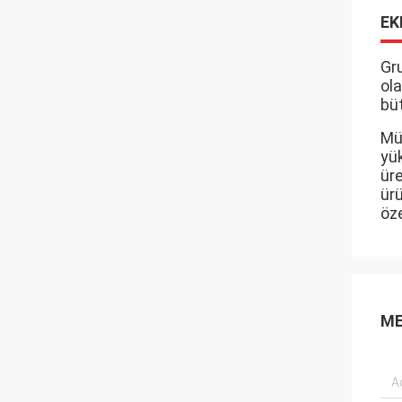
EK
Gru
ola
büt
Müş
yük
üre
ürü
öz
ME