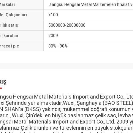
Markalar
Jiangsu Hengsai Metal Malzemeleri İthalat ve
o. Çalışanları
>100
ıllık satış
5000000-20000000
ıl kurulan
2009
hracat p.c
80% - 90%
RIŞ
ngsu Hengsai Metal Materials Import and Export Co., Ltd.
xi Şehrinde yer almaktadır.Wuxi, Şanghay'a (BAO STEEL),
N SHAN'a (DKSS) yakındır, mükemmel coğrafi konumun ve 
arın., Wuxi, Çin'deki en büyük paslanmaz çelik sac, levha 
gsai Metal Materials Import and Export Co., Ltd. 2009 yıl
lanmaz Çelik ürünleri ve türevlerinin en büyük stokçuların