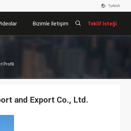
Turkish
Videolar
Bizimle Iletişim
Teklif Isteği
Kur
描
 Profili
述
ort and Export Co., Ltd.