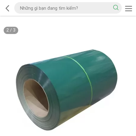
2
/
3