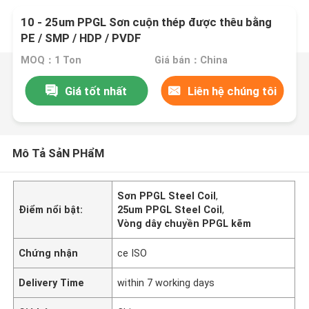
10 - 25um PPGL Sơn cuộn thép được thêu bằng
PE / SMP / HDP / PVDF
MOQ：1 Ton
Giá bán：China
Giá tốt nhất
Liên hệ chúng tôi
Mô Tả SảN PHẩM
Sơn PPGL Steel Coil
,
Điểm nổi bật:
25um PPGL Steel Coil
,
Vòng dây chuyền PPGL kẽm
Chứng nhận
ce ISO
Delivery Time
within 7 working days