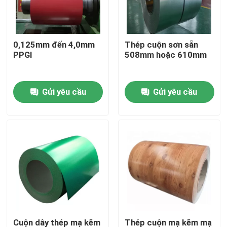
Về chúng tôi
0,125mm đến 4,0mm
Thép cuộn sơn sẵn
PPGI
508mm hoặc 610mm
Tham quan nhà máy
Gửi yêu cầu
Gửi yêu cầu
Kiểm soát chất lượng
Liên hệ chúng tôi
Yêu cầu báo giá
Dải cuộn thép không gỉ
Cuộn Inox 304
Cuộn dây thép mạ kẽm
Thép cuộn mạ kẽm mạ