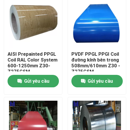
AISI Prepainted PPGL
PVDF PPGL PPGI Coil
Coil RAL Color System
đường kính bên trong
600-1250mm Z30-
508mm/610mm Z30 -
Z275GSM
Z275GSM
Gửi yêu cầu
Gửi yêu cầu
Nhà
Các sản phẩm
Video