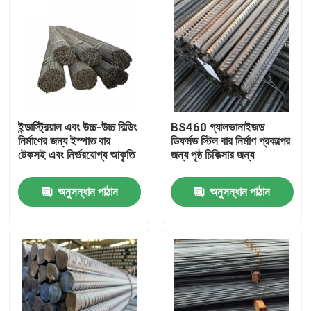
ইন্ডাস্ট্রিয়াল এবং উচ্চ-উচ্চ বিল্ডিং
BS460 গ্যালভানাইজড
নির্মাণের জন্য ইস্পাত বার
ডিফর্মড স্টিল বার নির্মাণ প্রকল্পের
টেকসই এবং নির্ভরযোগ্য আকৃতি
জন্য পৃষ্ঠ চিকিত্সার জন্য
অনুসন্ধান পাঠান
অনুসন্ধান পাঠান
বাড়ি
পণ্য
ভিডিও