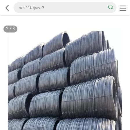
2
/
3