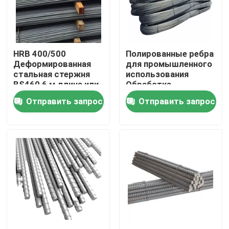
О нас
HRB 400/500
Полированные ребра
Путешествие фабрики
Деформированная
для промышленного
стальная стержня
использования
BS460 6 м длина или
Обработка
Проверка качества
по требованию
поверхности
Отправить запрос
Отправить запрос
Прочность формы
Свяжитесь мы
Спросите цитату
Катушка из нержавеющей стали
Катушка из нержавеющей стали 304