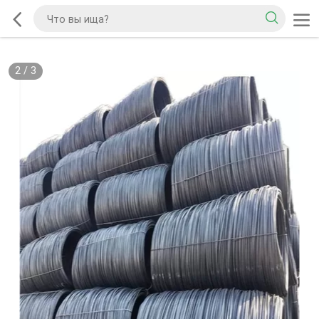
2
/
3