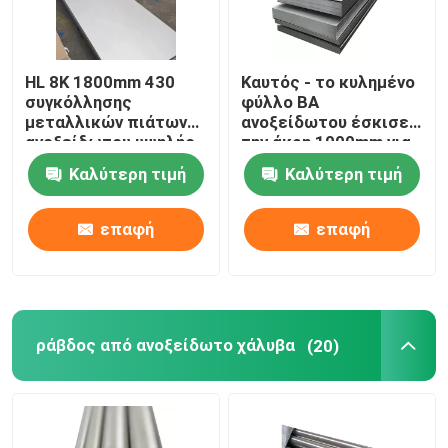
HL 8K 1800mm 430
Καυτός - το κυλημένο
συγκόλλησης
φύλλο BA
μεταλλικών πιάτων
ανοξείδωτου έσκισε
ανοξείδωτου υψηλής
την άκρη 1000mm για
επίδοσης
τη βιομηχανία με το
Καλύτερη τιμή
Καλύτερη τιμή
πλάτος 3mm
επαφή
επαφή
ράβδος από ανοξείδωτο χάλυβα
(20)