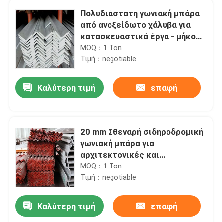
Πολυδιάστατη γωνιακή μπάρα
από ανοξείδωτο χάλυβα για
κατασκευαστικά έργα - μήκος
6m/12m
MOQ：1 Ton
Τιμή：negotiable
Καλύτερη τιμή
επαφή
20 mm Σθεναρή σιδηροδρομική
γωνιακή μπάρα για
αρχιτεκτονικές και
διακοσμητικές εφαρμογές
MOQ：1 Ton
Τιμή：negotiable
Καλύτερη τιμή
επαφή