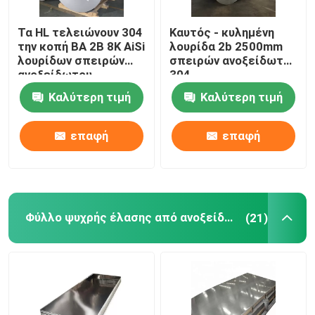
Τα HL τελειώνουν 304
Καυτός - κυλημένη
την κοπή BA 2B 8K AiSi
λουρίδα 2b 2500mm
λουρίδων σπειρών
σπειρών ανοξείδωτου
ανοξείδωτου
304
Καλύτερη τιμή
Καλύτερη τιμή
επαφή
επαφή
Φύλλο ψυχρής έλασης από ανοξείδωτο χάλυβα
(21)