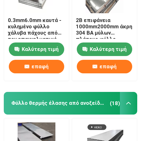
0.3mm6.0mm καυτά -
2B επιφάνεια
κυλημένο φύλλο
1000mm2000mm άκρη
χάλυβα πάχους από
304 BA μύλων
τον επαγγελματικό
πλάτους φύλλο
κατασκευαστή
χάλυβα 316
Καλύτερη τιμή
Καλύτερη τιμή
επαφή
επαφή
Φύλλο θερμής έλασης από ανοξείδωτο χάλυβα
(18)