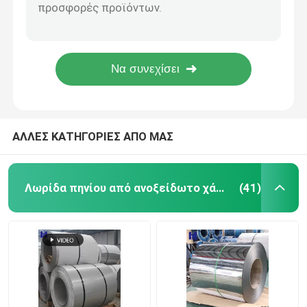
Πηνίο γαλβανισμένου χάλυβα χρωμιωμένο και λαδωμένο Q195 Q235 Q345 PPGI
40g/M2 έως 275g/M2 Προβαμμένο φύλλο γαλβανισμένου χάλυβα σε πηνίο 0,125mm έως 4,0mm
Φύλλο ψυχρής έλασης από ανοξείδωτο χάλυβα
S220GD S250GD S280GD PPGI Προβαμμένο πηνίο γαλβανισμένο χάλυβα 600mm έως 1500mm
Χρώμα Ral Προβαμμένο Πηνίο Γαλβανισμένου Χάλυβα PPGI 40g/M2 έως 275g/M2 0,125mm έως 4,0mm
Φύλλο θερμής έλασης από ανοξείδωτο χάλυβα
SGC440 SGC490 SGC570 Προβαμμένο φύλλο Gi Anti Finger
ράβδος από ανοξείδωτο χάλυβα
ΑΛΛΕΣ ΚΑΤΗΓΟΡΙΕΣ ΑΠΟ ΜΑΣ
Σωλήνας χωρίς ραφή από ανοξείδωτο χάλυβα
Λωρίδα πηνίου από ανοξείδωτο χάλυβα
(41)
Συγκολλημένος σωλήνας από ανοξείδωτο χάλυβα
Κύκλος από ανοξείδωτο χάλυβα
γωνιακή μπάρα από ανοξείδωτο χάλυβα