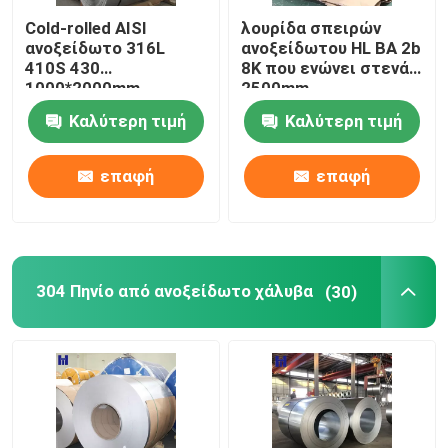
Cold-rolled AISI
λουρίδα σπειρών
Πλάκα από ανθρακούχο χάλυβα θερμής έλασης
ανοξείδωτο 316L
ανοξείδωτου HL BA 2b
410S 430
8K που ενώνει στενά
1000*2000mm
2500mm
σπειρών SS
break
Καλύτερη τιμή
Καλύτερη τιμή
Σωλήνας από ανθρακούχο χάλυβα
επαφή
επαφή
Σύρμα από χάλυβα ελατηρίου
304 Πηνίο από ανοξείδωτο χάλυβα
(30)
PPGI
Κυματοειδές φύλλο χάλυβα
Παραμορφωμένη ράβδος χάλυβα