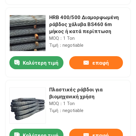
HRB 400/500 Διαμορφωμένη
ράβδος χάλυβα BS460 6m
μήκος ή κατά περίπτωση
MOQ：1 Ton
Τιμή：negotiable
Καλύτερη τιμή
επαφή
Πλαστικές ράβδοι για
Σπίτι
βιομηχανική χρήση
MOQ：1 Ton
Τιμή：negotiable
Προϊόντα
Βίντεο
Καλύτερη τιμή
επαφή