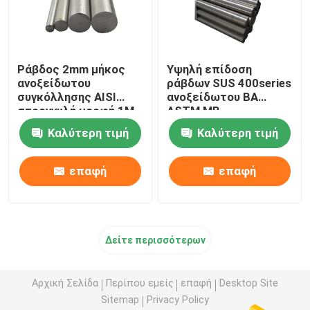
Ράβδος 2mm μήκος
Υψηλή επίδοση
ανοξείδωτου
ράβδων SUS 400series
συγκόλλησης AISI
ανοξείδωτου BA
στρογγυλή μορφή 1M -
ASTM ΜΒ
6M για τη βιομηχανική
Καλύτερη τιμή
Καλύτερη τιμή
χρήση
επαφή
επαφή
Δείτε περισσότερων
Αρχική Σελίδα
Περίπου εμείς
επαφή
Desktop Site
Sitemap
Privacy Policy