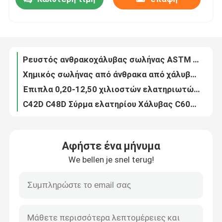
Ρευστός ανθρακοχάλυβας σωλήνας ASTM ASME SA106GR.B C 5,8m 6m 12m Μαύρο βερνίκι
Χημικός σωλήνας από άνθρακα από χάλυβα πετρελαίου SCH5-SCH160 STD XS XXS 2mm-100mm
Περίπου εμείς
Έπιπλα 0,20-12,50 χιλιοστών ελατηριωτών μεταλλικών συρμάτων GB.T 4357 GB/T 4358
C42D C48D Σύρμα ελατηρίου Χάλυβας C60D 45# 47A 47B 60# GB/T 4358 0,20-12,50mm
Σύρμα από ανοξείδωτο ελατήριο 0,20-12,50 mm DIN 17223-1 για ύφανση σήτας πόρτας
Γύρος εργοστασίων
60# 62A 62B υφαντικές ακτίνες με σύρμα ελατηρίου υψηλού άνθρακα GB.T 4357
C62D C66D C68D Σύρμα ελατηρίου από χάλυβα 0,20-12,50 mm Vehicle Industrial
Ποιοτικός έλεγχος
SAE1040 Καλώδιο από χάλυβα ελατηρίου SAE1045 SAE 1050 60# 62A 62B 65#
Σίτα επίπλων JIS G 3521 ελατηριωτό σύρμα πόρτας
Μας ελάτε σε επαφή με
Ατσάλινα ελατήρια πόρτας 0,20-12,50mm EN 10270-1 JIS G 3521
Αφήστε ένα μήνυμα
Ατσάλινο σύρμα ελατηρίου 47Β υψηλού άνθρακα 0,20-12,50mm A 227M GB/T 4357
Ζητήστε ένα απόσπασμα
We bellen je snel terug!
Βιομηχανικό ελικοειδές ελατήριο SAE1050 SAE1055 SAE1060
Q195 Q235 Q345 Προβαμμένος γαλβανισμένος χάλυβας ISO JIS AS EN ASTM
Λωρίδα πηνίου από ανοξείδωτο χάλυβα
Πηνίο 0,125 mm έως 4,0 mm PPGI 600 mm έως 1500 mm ISO JIS AS EN ASTM
Υπόστρωμα θερμής έλασης 508mm 610mm Προβαμμένο Gi Steel Coil
304 Πηνίο από ανοξείδωτο χάλυβα