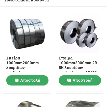
Σπείρα
Σπείρα
1000mm2000mm
1000mm2000mm 2B
λουρίδων
8K λουρίδων
ανοξείδωτου ακρών
ανοξείδωτου ASTM
Σπίτι
μύλων συγκόλληση
AISI
Αποστολή
Αποστολή
πλάτους
ερώτησης
ερώτησης
Προϊόντα
Βίντεο