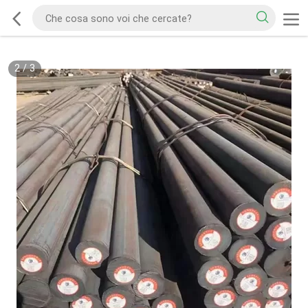
2
/
3