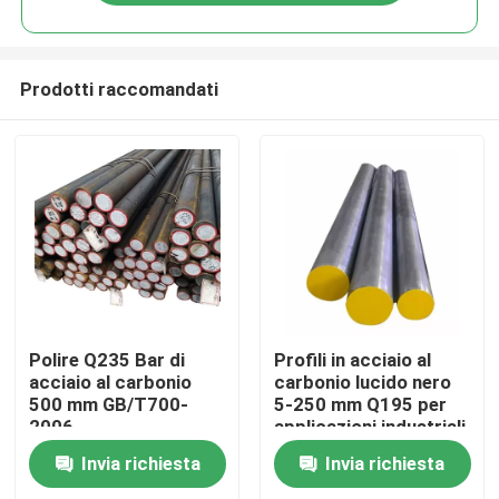
Prodotti raccomandati
Casa
Polire Q235 Bar di
Profili in acciaio al
acciaio al carbonio
carbonio lucido nero
500 mm GB/T700-
5-250 mm Q195 per
Prodotti
2006
applicazioni industriali
Rotondo/quadrato
Invia richiesta
Invia richiesta
piatto
Video