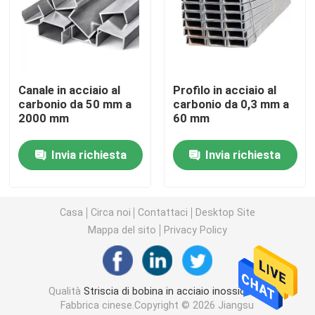
Lamiera laminata a freddo in acciaio inossidabile
Lamiera laminata a caldo in acciaio inossidabile
Canale in acciaio al
Profilo in acciaio al
carbonio da 50 mm a
carbonio da 0,3 mm a
2000 mm
60 mm
asta in acciaio inossidabile
Invia richiesta
Invia richiesta
Tubo senza saldatura in acciaio inossidabile
Casa
Circa noi
Contattaci
Desktop Site
Tubo saldato in acciaio inossidabile
Mappa del sito
Privacy Policy
Cerchio in acciaio inossidabile
Qualità
Striscia di bobina in acciaio inossidabile
angolare in acciaio inox
Fabbrica cinese.Copyright © 2026 Jiangsu