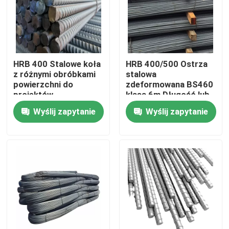
O nas
Wycieczka po fabryce
HRB 400 Stalowe koła
HRB 400/500 Ostrza
z różnymi obróbkami
stalowa
powierzchni do
zdeformowana BS460
Kontrola jakości
projektów
klasa 6m Długość lub
budowlanych
zgodnie z
Wyślij zapytanie
Wyślij zapytanie
wymaganiami
Skontaktuj się z nami
Poprosić o wycenę
Taśma cewki ze stali nierdzewnej
Cewka ze stali nierdzewnej 304