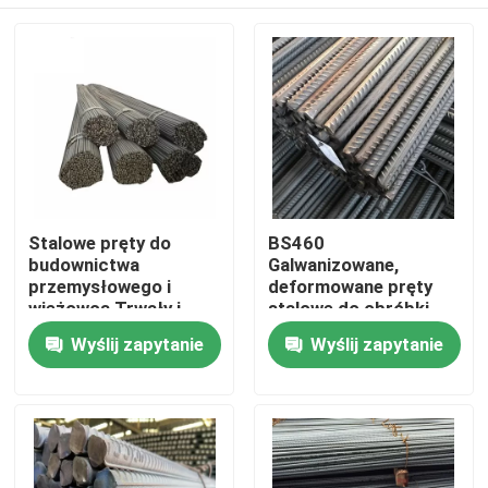
Stalowe pręty do
BS460
budownictwa
Galwanizowane,
przemysłowego i
deformowane pręty
wieżowca Trwały i
stalowe do obróbki
niezawodny kształt
powierzchni w
Dom
Wyślij zapytanie
Wyślij zapytanie
projektach
budowlanych
Produkty
Filmy