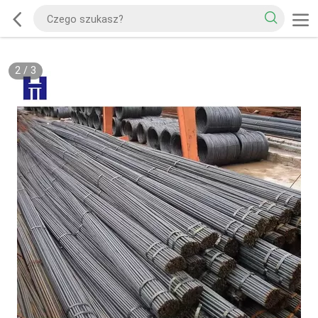
2
/
3