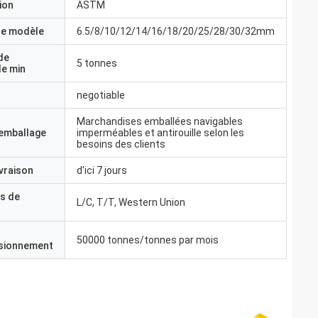
ion
ASTM
e modèle
6.5/8/10/12/14/16/18/20/25/28/30/32mm
de
5 tonnes
e min
negotiable
Marchandises emballées navigables
'emballage
imperméables et antirouille selon les
besoins des clients
ivraison
d'ici 7 jours
s de
L/C, T/T, Western Union
50000 tonnes/tonnes par mois
isionnement