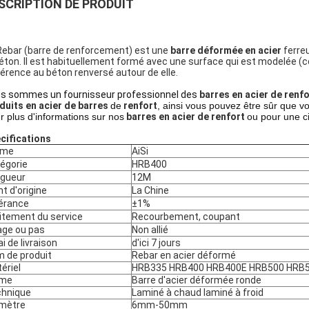
SCRIPTION DE PRODUIT
Rebar (barre de renforcement) est une
barre déformée en acier
ferreu
béton. Il est habituellement formé avec une surface qui est modelée 
érence au béton renversé autour de elle.
s sommes un fournisseur professionnel des
barres en acier de renfo
duits en acier de barres
de
renfort
, ainsi vous pouvez être sûr que v
r plus d'informations sur nos
barres en acier de renfort
ou pour une ci
cifications
rme
AiSi
égorie
HRB400
gueur
12M
nt d'origine
La Chine
érance
±1%
itement du service
Recourbement, coupant
iage ou pas
Non allié
ai de livraison
d'ici 7 jours
 de produit
Rebar en acier déformé
ériel
HRB335 HRB400 HRB400E HRB500 HRB
rme
Barre d'acier déformée ronde
hnique
Laminé à chaud laminé à froid
mètre
6mm-50mm