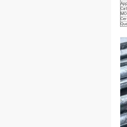
App
Cat
MO
Cer
Qua