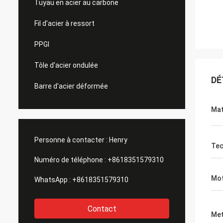
Tuyau en acier au carbone
Fil d'acier à ressort
PPGI
Tôle d'acier ondulée
DÉ
Barre d'acier déformée
Mat
Personne à contacter :
Henry
Tec
Numéro de téléphone :
+8618351579310
Mot
WhatsApp :
+8618351579310
Contact
Met