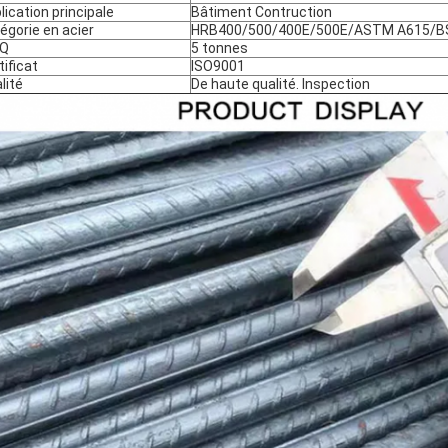
lication principale
Bâtiment Contruction
égorie en acier
HRB400/500/400E/500E/ASTM A615/B
Q
5 tonnes
tificat
ISO9001
lité
De haute qualité. Inspection