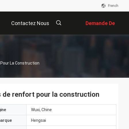
French
Contactez Nous
Demande De
Soumission
描
 Pour La Construction
述
de renfort pour la construction
gine
Wuxi, Chine
marque
Hengsai