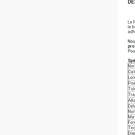
DE
Le 
le 
adh
Nou
pro
Pou
Spé
No
Cat
Lon
Poi
Tol
Tra
All
Dél
Nom
Mat
Fo
Tec
Dia