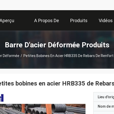
Aperçu
A Propos De
Produits
Vidéos
Nous
Barre D'acier Déformée Produits
ier Déformée
/
Petites Bobines En Acier HRB335 De Rebars De Renfort
tites bobines en acier HRB335 de Rebars 
Lieu d'ori
Nom de 