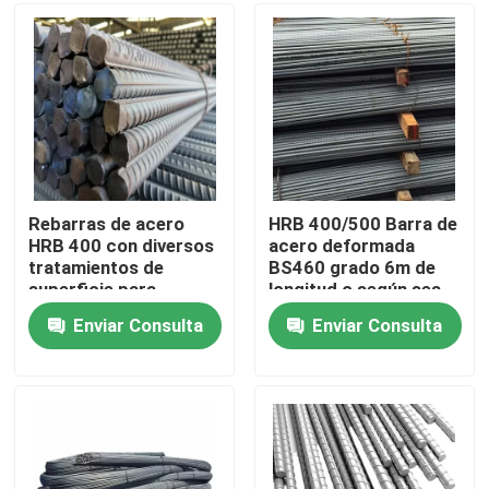
Sobre nosotros
Viaje de la fábrica
Control de calidad
Rebarras de acero
HRB 400/500 Barra de
HRB 400 con diversos
acero deformada
tratamientos de
BS460 grado 6m de
Éntrenos en contacto con
superficie para
longitud o según sea
proyectos de
necesario
Enviar Consulta
Enviar Consulta
construcción
Pida una cita
Tira de bobina de acero inoxidable
Bobina de acero inoxidable 304