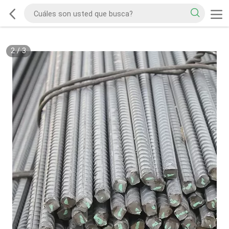
2
/
3