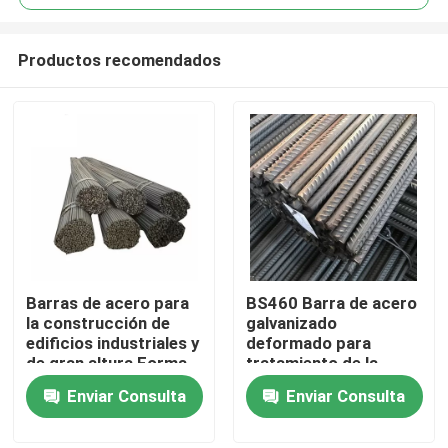
Productos recomendados
Barras de acero para
BS460 Barra de acero
Hogar
la construcción de
galvanizado
edificios industriales y
deformado para
de gran altura Forma
tratamiento de la
Productos
duradera y fiable
superficie en
Enviar Consulta
Enviar Consulta
proyectos de
construcción
Vídeos