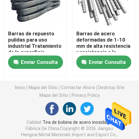
Hoja de acero inoxidable laminado en frío
Barras de repuesto
Barras de acero
Hoja de acero inoxidable laminada en caliente
pulidas para uso
deformadas de 1-10
industrial Tratamiento
mm de alta resistencia
de la superficie
y resistencia a la
varilla de acero inoxidable
Durabilidad de la
corrosión
Enviar Consulta
Enviar Consulta
forma
Tubo sin soldadura de acero inoxidable
Inicio
Mapa del Sitio
Contactar Ahora
Desktop Site
Tubería soldada de acero inoxidable
Mapa del Sitio
Privacy Policy
Círculo de acero inoxidable
Calidad
Tira de bobina de acero inoxidable
Fábrica De China.Copyright © 2026 Jiangsu
barra angular de acero inoxidable
Hengsai Metal Materials Import and Export Co.,