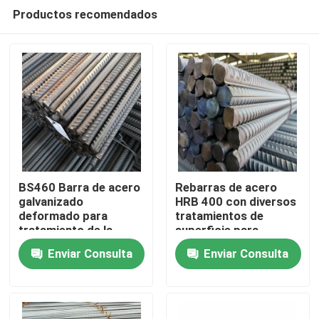
Productos recomendados
BS460 Barra de acero
Rebarras de acero
galvanizado
HRB 400 con diversos
deformado para
tratamientos de
Hogar
tratamiento de la
superficie para
superficie en
proyectos de
Enviar Consulta
Enviar Consulta
proyectos de
construcción
Productos
construcción
Vídeos