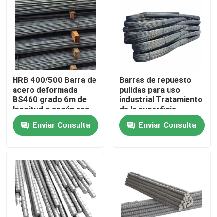
Sobre nosotros
Viaje de la fábrica
HRB 400/500 Barra de
Barras de repuesto
Control de calidad
acero deformada
pulidas para uso
BS460 grado 6m de
industrial Tratamiento
longitud o según sea
de la superficie
necesario
Durabilidad de la
Éntrenos en contacto con
Enviar Consulta
Enviar Consulta
forma
Pida una cita
Tira de bobina de acero inoxidable
Bobina de acero inoxidable 304