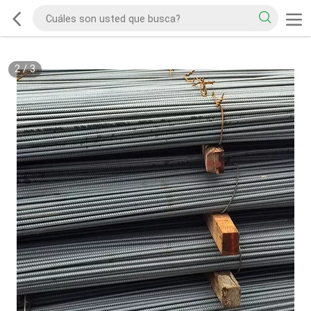
2
/
3