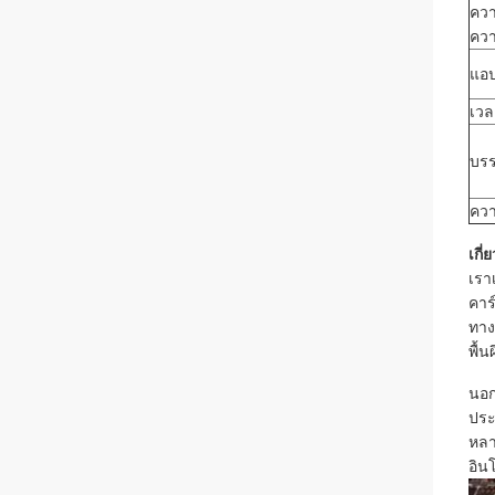
คว
คว
แอป
เวล
บรร
ควา
เกี่
เรา
คาร
ทาง
พื้
นอก
ประ
หลา
อินโ