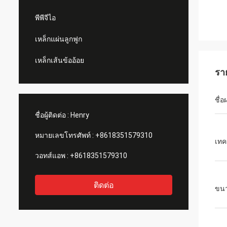
พีพีจีไอ
เหล็กแผ่นลูกฟูก
เหล็กเส้นข้ออ้อย
รา
ชื่อ
ชื่อผู้ติดต่อ :
Henry
หมายเลขโทรศัพท์ :
+8618351579310
เทค
วอทส์แอพ :
+8618351579310
ติดต่อ
ขน