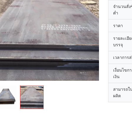
จำนวนสั่งซื
ต่ำ
ราคา
รายละเอี
บรรจุ
เวลาการส
เงื่อนไขก
เงิน
สามารถใ
ผลิต