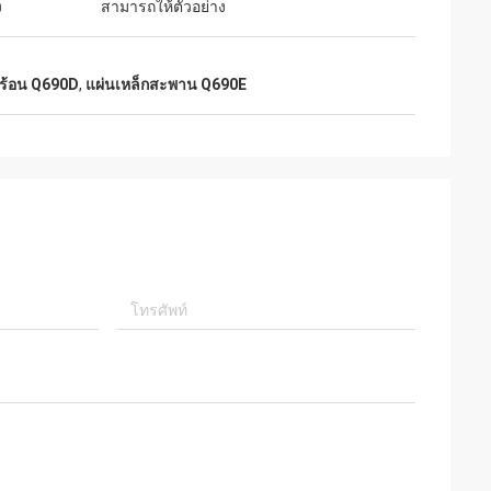
ง
สามารถให้ตัวอย่าง
ดร้อน Q690D
,
แผ่นเหล็กสะพาน Q690E