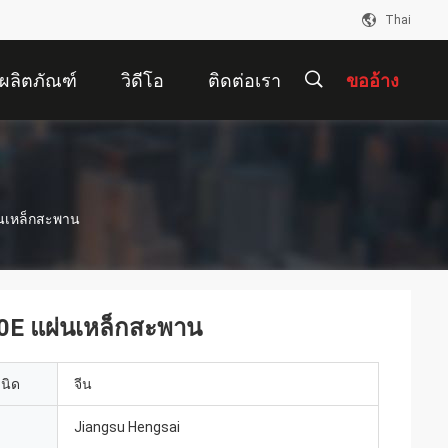
Thai
ผลิตภัณฑ์
วิดีโอ
ติดต่อเรา
ขออ้าง
描
่นเหล็กสะพาน
述
0E แผ่นเหล็กสะพาน
เนิด
จีน
Jiangsu Hengsai