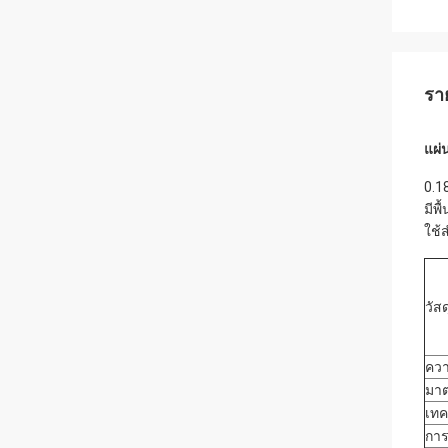
รา
แผ่
0.1
มีพ
ใช้
วัสด
คว
มา
เทค
การ