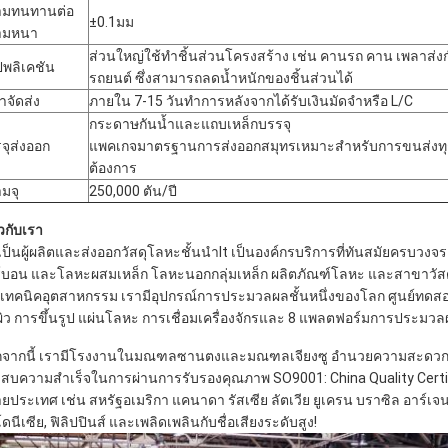
ามทนทานต่อ
±0.1มม
ามหนา
ส่วนใหญ่ใช้ทำชิ้นส่วนโครงสร้าง เช่น คานรถ คาน เพลาส่งกำ
พลิเคชัน
รถยนต์ ซึ่งสามารถลดน้ำหนักของชิ้นส่วนได้
าจัดส่ง
ภายใน 7-15 วันทำการหลังจากได้รับเงินมัดจำหรือ L/C
กระดาษกันน้ำและแถบเหล็กบรรจุ
จุส่งออก
แพคเกจมาตรฐานการส่งออกสมุทรเหมาะสำหรับการขนส่งท
ต้องการ
มจุ
250,000 ตัน/ปี
ยวกับเรา
เป็นผู้ผลิตและส่งออกวัสดุโลหะชั้นนำlt เป็นองค์กรบริการที่ทันสมัยครบวงจ
์บอน และโลหะผสมเหล็ก โลหะนอกกลุ่มเหล็ก ผลิตภัณฑ์โลหะ และสาขาวัส
เทคนิคอุตสาหกรรม เรามีอุปกรณ์การประมวลผลชั้นหนึ่งของโลก ศูนย์ทดสอบ
นผิว การขึ้นรูป แผ่นโลหะ การเชื่อมเครื่องจักรและ 8 แพลตฟอร์มการประม
จากนี้ เรามีโรงงานในมณฑลซานตงและมณฑลเจียงซู อำนวยความสะดวกตา
สบความสำเร็จในการผ่านการรับรองคุณภาพ SO9001: China Quality Certifica
ยประเทศ เช่น สหรัฐอเมริกา แคนาดา รัสเซีย ลัตเวีย ยูเครน บราซิล อาร์เจนติน
ดนีเซีย, ฟิลิปปินส์ และเพลิดเพลินกับชื่อเสียงระดับสูง!