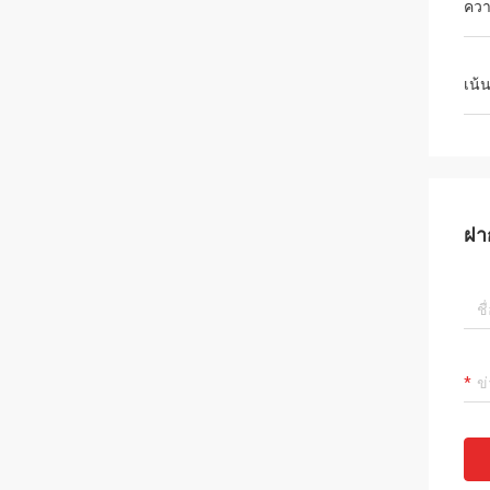
ควา
เน้
ฝา