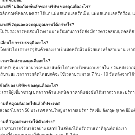
ามที่พบบ่อย:
มาสที่ 1ผลิตภัณฑ์หลักของ บริษัท ของคุณคืออะไร?
 ผลิตภัณฑ์หลักของเรา ได้แก่ แผ่นสแตนเลสรีดเย็น, แผ่นสแตนเลสรีดร้อน
มาสที่ 2คุณจะควบคุมคุณภาพได้อย่างไร?
 ใบรับรองการทดสอบโรงงานมาพร้อมกับการจัดส่ง มีการตรวจสอบบุคคลที่สา
 เงื่อนไขการบรรจุคืออะไร?
 โดยทั่วไป เราบรรจุสินค้าของเราเป็นมัดหรือม้วนด้วยแท่งหรือสายพาน เร
 เวลาจัดส่งของคุณคืออะไร?
 สำหรับหุ้น เราสามารถขนส่งสินค้าไปยังท่าเรือขนถ่ายภายใน 7 วันหลังจากท
รับระยะเวลาการผลิตโดยปกติจะใช้เวลาประมาณ 7 วัน - 10 วันหลังจากได้ร
ข้อดีของ บริษัท ของคุณคืออะไร?
: เรามีผู้เชี่ยวชาญ บุคลากรด้านเทคนิค ราคาที่แข่งขันได้มากกว่า และบริกา
ามที่ 6คุณส่งออกไปแล้วกี่ประเทศ
 ส่งออกไปกว่า 50 ประเทศ ส่วนใหญ่มาจากอเมริกา รัสเซีย อังกฤษ คูเวต อียิปต์
ามที่ 7คุณสามารถให้ตัวอย่าง?
 เราสามารถจัดหาตัวอย่าง samll ในสต็อกได้ฟรีตราบเท่าที่คุณติดต่อเรา