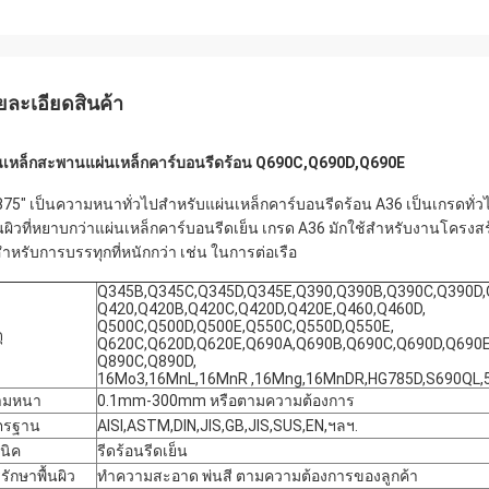
ยละเอียดสินค้า
นเหล็กสะพานแผ่นเหล็กคาร์บอนรีดร้อน Q690C,Q690D,Q690E
875" เป็นความหนาทั่วไปสำหรับแผ่นเหล็กคาร์บอนรีดร้อน A36 เป็นเกรดทั่ว
ื้นผิวที่หยาบกว่าแผ่นเหล็กคาร์บอนรีดเย็น เกรด A36 มักใช้สำหรับงานโค
สำหรับการบรรทุกที่หนักกว่า เช่น ในการต่อเรือ
Q345B,Q345C,Q345D,Q345E,Q390,Q390B,Q390C,Q390D,
Q420,Q420B,Q420C,Q420D,Q420E,Q460,Q460D,
Q500C,Q500D,Q500E,Q550C,Q550D,Q550E,
ุ
Q620C,Q620D,Q620E,Q690A,Q690B,Q690C,Q690D,Q690E
Q890C,Q890D,
16Mo3,16MnL,16MnR ,16Mng,16MnDR,HG785D,S690QL
ามหนา
0.1mm-300mm หรือตามความต้องการ
ตรฐาน
AISI,ASTM,DIN,JIS,GB,JIS,SUS,EN,ฯลฯ.
นิค
รีดร้อนรีดเย็น
รักษาพื้นผิว
ทำความสะอาด พ่นสี ตามความต้องการของลูกค้า