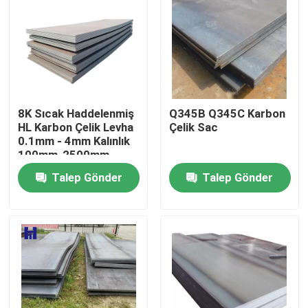
Hakkımızda
Fabrika turu
8K Sıcak Haddelenmiş
Q345B Q345C Karbon
Kalite kontrol
HL Karbon Çelik Levha
Çelik Sac
0.1mm - 4mm Kalınlık
100mm-2500mm
Bize Ulaşın
Talep Gönder
Talep Gönder
Bir teklif isteği
Paslanmaz Çelik Rulo Şeridi
304 Paslanmaz Çelik Rulo