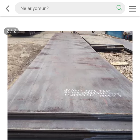
2
/
2