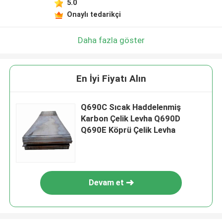
5.0
Onaylı tedarikçi
Daha fazla göster
En İyi Fiyatı Alın
Q690C Sıcak Haddelenmiş
Karbon Çelik Levha Q690D
Q690E Köprü Çelik Levha
Devam et