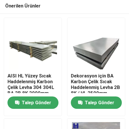
Önerilen Ürünler
AISI HL Yüzey Sıcak
Dekorasyon için BA
Haddelenmiş Karbon
Karbon Çelik Sıcak
Çelik Levha 304 304L
Haddelenmiş Levha 2B
Ev
BA 2B 8K 2000mm
8K / HL 2500mm
Talep Gönder
Talep Gönder
Ürün:% s
videolar