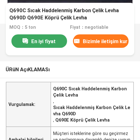
Q690C Sıcak Haddelenmiş Karbon Çelik Levha
Q690D Q690E Köprü Çelik Levha
MOQ：5 ton
Fiyat：negotiable
En iyi fiyat
Bizimle iletişim kur
ÜRüN AçıKLAMASı
Q690C Sıcak Haddelenmiş Karbon
Çelik Levha
,
Vurgulamak:
Sıcak Haddelenmiş Karbon Çelik Le
vha Q690D
,
Q690E Köprü Çelik Levha
Müşteri isteklerine göre su geçirmez
Ambalaj bilgileri
ve paslanmaya dayanıklı denize uygun