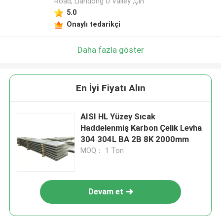
Road, Liandong U Valley ,Çin
5.0
Onaylı tedarikçi
Daha fazla göster
En İyi Fiyatı Alın
AISI HL Yüzey Sıcak
Haddelenmiş Karbon Çelik Levha
304 304L BA 2B 8K 2000mm
MOQ： 1 Ton
Devam et