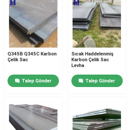
Hakkımızda
Fabrika turu
Kalite kontrol
Q345B Q345C Karbon
Sıcak Haddelenmiş
Çelik Sac
Karbon Çelik Sac
Levha
Bize Ulaşın
Talep Gönder
Talep Gönder
Bir teklif isteği
Paslanmaz Çelik Rulo Şeridi
304 Paslanmaz Çelik Rulo