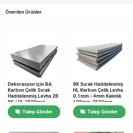
Önerilen Ürünler
Dekorasyon için BA
8K Sıcak Haddelenmiş
Karbon Çelik Sıcak
HL Karbon Çelik Levha
Ev
Haddelenmiş Levha 2B
0.1mm - 4mm Kalınlık
8K / HL 2500mm
100mm-2500mm
Talep Gönder
Talep Gönder
Ürün:% s
videolar