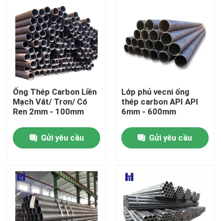
Ống Thép Carbon Liền
Lớp phủ vecni ống
Mạch Vát/ Trơn/ Có
thép carbon API API
Ren 2mm - 100mm
6mm - 600mm
Gửi yêu cầu
Gửi yêu cầu
Nhà
Các sản phẩm
Video