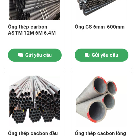
Về chúng tôi
Ống thép carbon
Ống CS 6mm-600mm
ASTM 12M 6M 6.4M
Tham quan nhà máy
Gửi yêu cầu
Gửi yêu cầu
Kiểm soát chất lượng
Liên hệ chúng tôi
Yêu cầu báo giá
Dải cuộn thép không gỉ
Cuộn Inox 304
Ống thép cacbon dầu
Ống thép cacbon lỏng