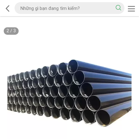
2
/
3