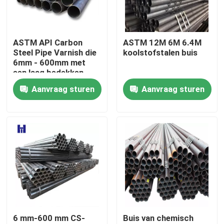
Ongeveer ons
ASTM API Carbon
ASTM 12M 6M 6.4M
Steel Pipe Varnish die
koolstofstalen buis
Fabrieksreis
6mm - 600mm met
een laag bedekken
Aanvraag sturen
Aanvraag sturen
Kwaliteitscontrole
Contacteer ons
Verzoek om een Citaat
Roestvrijstalen spiraalstrip
6 mm-600 mm CS-
Buis van chemisch
304 roestvrijstalen spoel