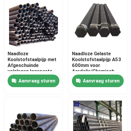
Naadloze
Naadloze Gelaste
Koolstofstaalpijp met
Koolstofstaalpijp A53
Afgeschuinde
600mm voor
volslagen Ingepaste
Aardolie/Chemisch
2mm - 100mm
product
Aanvraag sturen
Aanvraag sturen
Huis
Producten
Video's