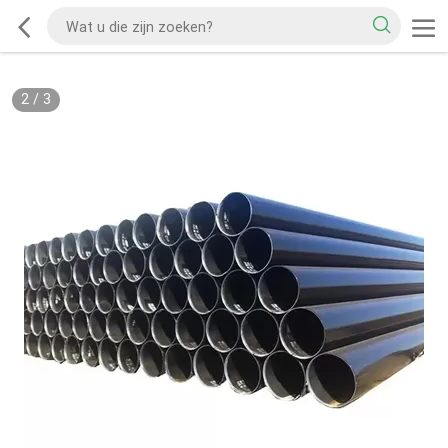
2
/
3